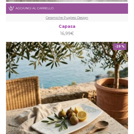
AGGIUNGI AL CARRELLO
Ceramiche Pugliesi Design
Capasa
16,99€
-29 %