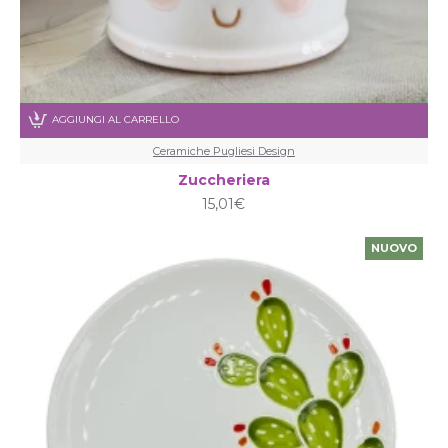
AGGIUNGI AL CARRELLO
Ceramiche Pugliesi Design
Zuccheriera
15,01€
NUOVO