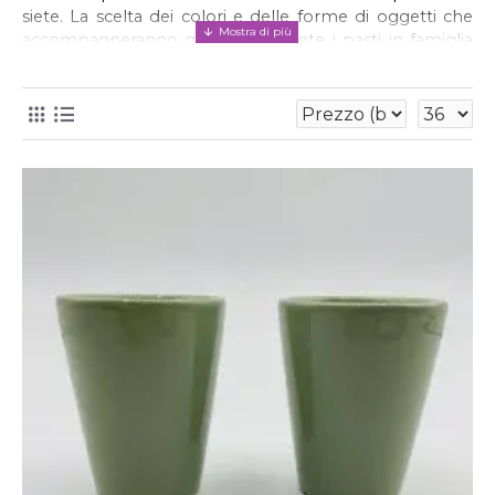
siete. La scelta dei colori e delle forme di oggetti che 
accompagneranno quotidianamente i pasti in famiglia 
e quelli con gli ospiti è infatti un fattore molto 
personale, che richiede gusto, praticità e attenzione a 
ogni minimo dettaglio. Bicchieri, piatti, oliere e 
accessori vari di ceramica sono pronti a impreziosire i 
vostri pranzi e le vostre cene, destando stupore e 
meraviglia sempre diversi a ogni portata.