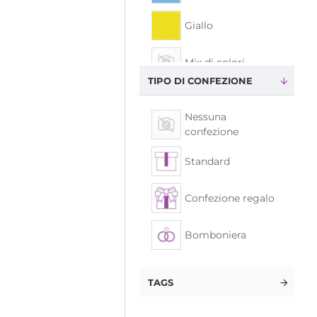
Giallo
Mix di colori
TIPO DI CONFEZIONE
Rosso
Nessuna
confezione
Verde
Standard
Verde acido
Confezione regalo
Bomboniera
TAGS