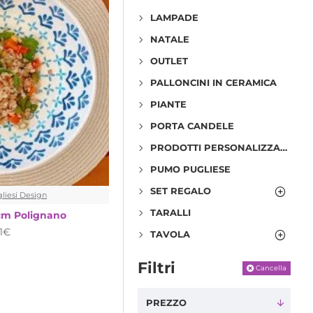
LAMPADE
NATALE
OUTLET
PALLONCINI IN CERAMICA
PIANTE
PORTA CANDELE
PRODOTTI PERSONALIZZABILI
PUMO PUGLIESE
SET REGALO
liesi Design
TARALLI
 cm Polignano
1€
TAVOLA
Filtri
Cancella
PREZZO