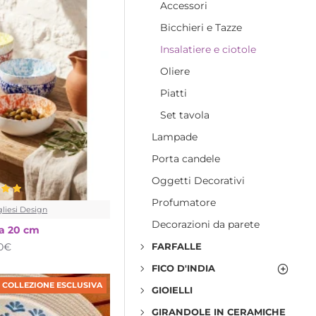
Accessori
Bicchieri e Tazze
Insalatiere e ciotole
Oliere
Piatti
Set tavola
Lampade
Porta candele
Oggetti Decorativi
Profumatore
liesi Design
Decorazioni da parete
ra 20 cm
90€
FARFALLE
FICO D'INDIA
COLLEZIONE ESCLUSIVA
GIOIELLI
GIRANDOLE IN CERAMICHE