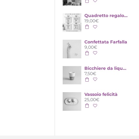
Quadretto regalo maestre – 4 Dediche Emozionali a Scelta
19,00€
Confettata Farfalla
9,00€
Bicchiere da liquore felicità
7,50€
Vassoio felicità
25,00€