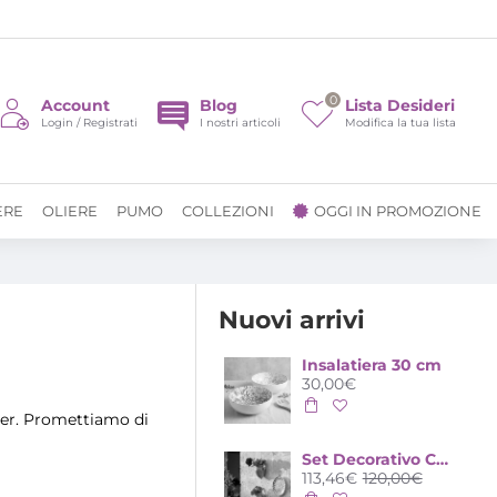
0
Account
Blog
Lista Desideri
Login / Registrati
I nostri articoli
Modifica la tua lista
ERE
OLIERE
PUMO
COLLEZIONI
OGGI IN PROMOZIONE
Nuovi arrivi
Insalatiera 30 cm
30,00€
etter. Promettiamo di
Set Decorativo Casa Mediterranea 3 pz – 2 Vasi Anfora e Piatto Polignano in Ceramica
113,46€
120,00€