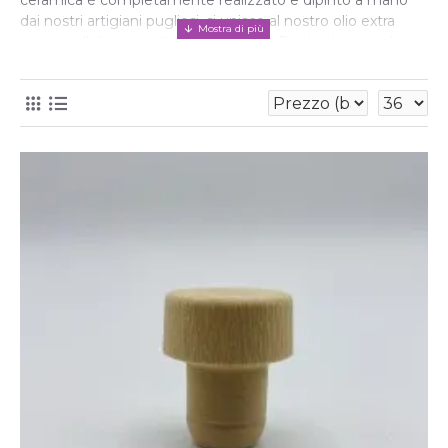
ceramica è completamente realizzato e dipinto a mano
dai nostri artigiani pugliesi, si unisce al nostro olio extra
vergine d'oliva raccolto e prodotto in Puglia da agricoltura
biologica.