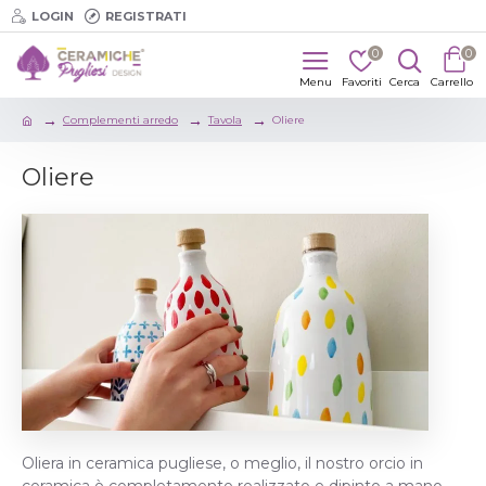
LOGIN
REGISTRATI
0
0
Complementi arredo
Tavola
Oliere
Oliere
Oliera in ceramica pugliese, o meglio, il nostro orcio in