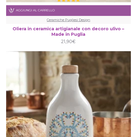
AGGIUNGI AL CARRELLO
Ceramiche Pugliesi Design
Oliera in ceramica artigianale con decoro ulivo –
Made in Puglia
21,90€