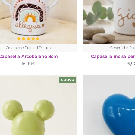
Ceramiche Pugliesi Design
Ceramiche Pug
Capasella Arcobaleno 8cm
Capasella incisa pe
16,90€
16,
NUOVO