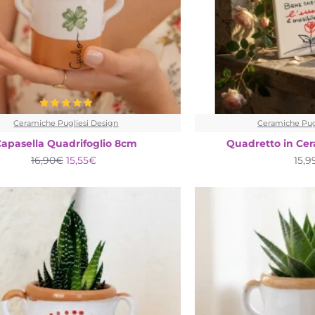
Ceramiche Pugliesi Design
Ceramiche Pug
Capasella Quadrifoglio 8cm
Quadretto in Ce
16,90€
15,55€
15,