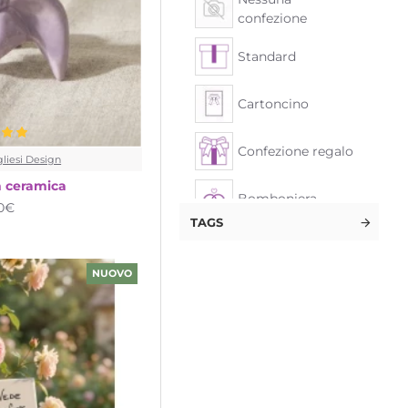
Verde
confezione
Verde acido
Standard
Cartoncino
Confezione regalo
liesi Design
n ceramica
Bomboniera
90€
TAGS
NUOVO