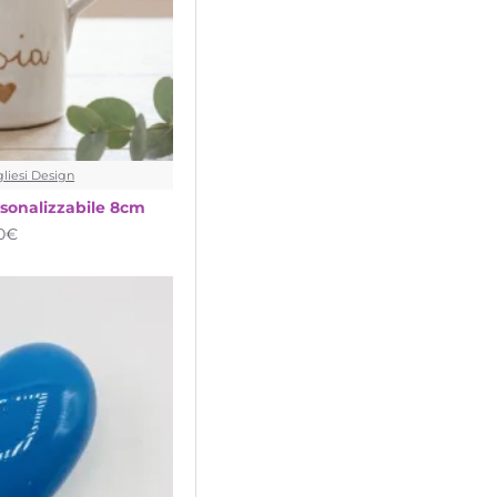
liesi Design
rsonalizzabile 8cm
90€