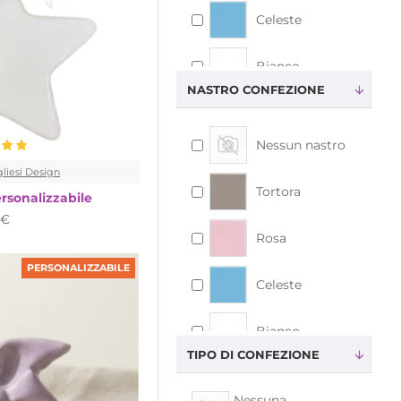
Celeste
Mix di colori
Bianco
Pois celesti
NASTRO CONFEZIONE
Pois rosa
Nessun nastro
Rosa
liesi Design
Tortora
rsonalizzabile
1€
Rosa antico
Rosa
Rosso
PERSONALIZZABILE
Celeste
Tiffany
Bianco
TIPO DI CONFEZIONE
Tortora
Glicine
Nessuna