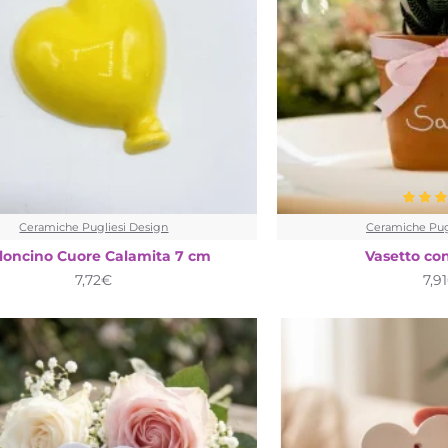
Ceramiche Pugliesi Design
Ceramiche Pug
loncino Cuore Calamita 7 cm
Vasetto co
7,72€
7,9