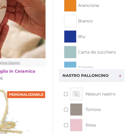
Arancione
Bianco
Blu
Carta da zucchero
liesi Design
Celeste
glia in Ceramica
NASTRO PALLONCINO
1€
Corallo
Nessun nastro
PERSONALIZZABILE
Fucsia
Tortora
Giallo
Rosa
Glicine