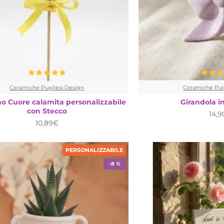
Ceramiche Pugliesi Design
Ceramiche Pug
no Cuore calamita personalizzabile
Girandola i
con Stecco
14,
10,89€
PERSONALIZZABILE
-8 %