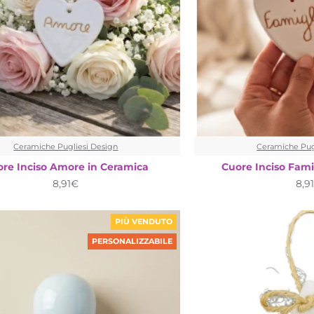
Ceramiche Pugliesi Design
Ceramiche Pug
re Inciso Amore in Ceramica
Cuore Inciso Fami
8,91€
8,9
PIÙ VENDUTO
PERSONALIZZABILE