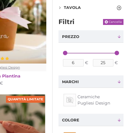
TAVOLA
Filtri
Cancella
PREZZO
€
€
liesi Design
n Piantina
MARCHI
1€
Ceramiche
QUANTITÀ LIMITATE
Pugliesi Design
COLORE