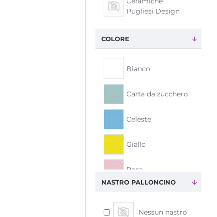
Ceramiche
Pugliesi Design
COLORE
Bianco
Carta da zucchero
Celeste
Giallo
Rosa
NASTRO PALLONCINO
Rosso
Nessun nastro