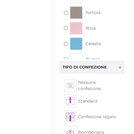
Tiffany
Tortora
Tortora
Rosa
Celeste
Bianco
TIPO DI CONFEZIONE
Nessuna
confezione
Standard
Confezione regalo
Bomboniera