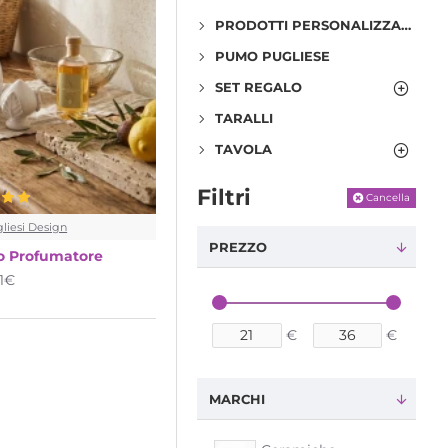
PRODOTTI PERSONALIZZABILI
PUMO PUGLIESE
SET REGALO
TARALLI
TAVOLA
Filtri
Cancella
liesi Design
PREZZO
o Profumatore
01€
€
€
MARCHI