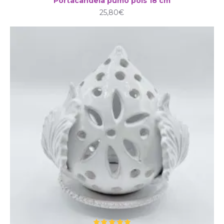
Portacandela pumo pois 18 cm
25,80€