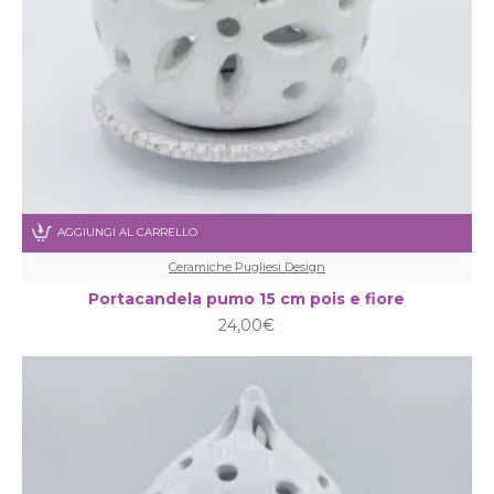
AGGIUNGI AL CARRELLO
Ceramiche Pugliesi Design
Portacandela pumo 15 cm pois e fiore
24,00€