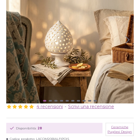
4 recensioni
-
Scrivi una recensione
Ceramiche
Disponibilità:
28
Pugliesi Design
Codice prodotto:
LACOM20BIALFIPOIS