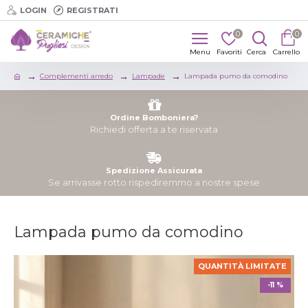
LOGIN
REGISTRATI
0
0
Complementi arredo
Lampade
Lampada pumo da comodino
Ordine Bomboniera?
Richiedi offerta a te riservata
Spedizione Assicurata
Se arrivasse rotto rispediremmo a nostre spese
Lampada pumo da comodino
QUANTITÀ LIMITATE
-11 %