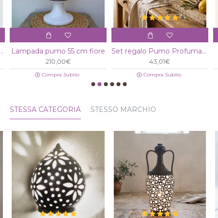
dela pumo 15 cm pois e fiore
Lampada pumo 55 cm fiore
Set regalo Pumo Profumatore
210,00€
43,01€
Compra Subito
Compra Subito
STESSA CATEGORIA
STESSO MARCHIO