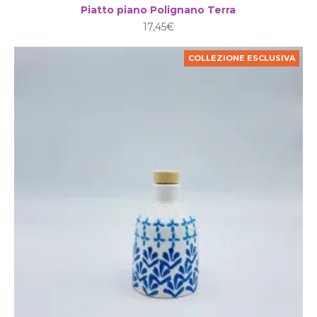
Piatto piano Polignano Terra
17,45€
COLLEZIONE ESCLUSIVA