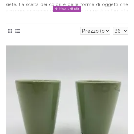
siete. La scelta dei colori e delle forme di oggetti che 
accompagneranno quotidianamente i pasti in famiglia 
e quelli con gli ospiti è infatti un fattore molto 
personale, che richiede gusto, praticità e attenzione a 
ogni minimo dettaglio. Bicchieri, piatti, oliere e 
accessori vari di ceramica sono pronti a impreziosire i 
vostri pranzi e le vostre cene, destando stupore e 
meraviglia sempre diversi a ogni portata.