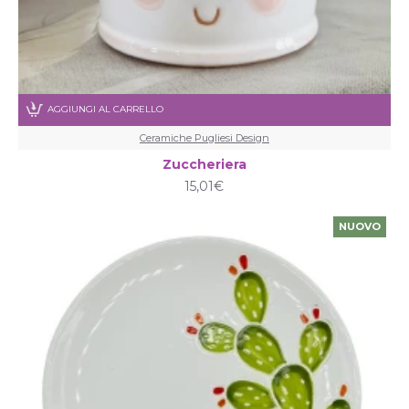
AGGIUNGI AL CARRELLO
Ceramiche Pugliesi Design
Zuccheriera
15,01€
NUOVO