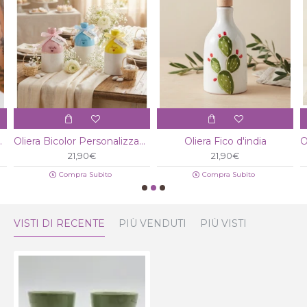
rata a mano
Oliera Bicolor Personalizzabile
Oliera Fico d'india
21,90€
21,90€
Compra Subito
Compra Subito
VISTI DI RECENTE
PIÙ VENDUTI
PIÙ VISTI