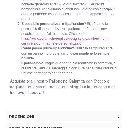
richiede generalmente 3-5 giorni lavorativi. Per ordini
bomboniera, consigliamo di effettuare l'ordine con anticipo in
quanto potrebbe essere necessario produrli appositamente
per te.
È possibile personalizzare il palloncino?
Sì, offriamo la
possibilità di personalizzare il palloncino. Per farlo, devi
acquistare quest’altro articolo: Clicca qui
https://www.ceramichepugliesidesign.store/palloncino-in-
ceramica-con-magnete-personalizzato
Come posso pulire il palloncino?
Puliscilo semplicemente
con un panno morbido e asciutto per mantenerlo sempre
brillante.
Il palloncino è fragile?
Sebbene sia realizzato in ceramica, è
resistente. Tuttavia, maneggialo con cura per evitare cadute o
urti che potrebbero danneggiarlo.
Acquista ora il nostro Palloncino Calamita con Stecco e
aggiungi un tocco di tradizione e allegria alla tua casa o ai
tuoi eventi speciali!
RECENSIONI