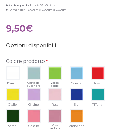
Codice prodotto:
PAL7CMCALSTE
Dimensioni:
5.00cm x 5.00cm x 6.00cm
9,50€
Opzioni disponibili
Colore prodotto
Carta da
Verde
Bianco
Celeste
Rosso
zucchero
acido
Giallo
Glicine
Rosa
Blu
Tiffany
Rosa
Verde
Corallo
Arancione
antico