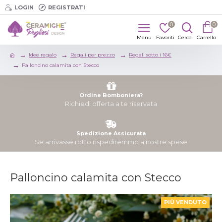
LOGIN
REGISTRATI
0
0
Idee regalo
Regali per prezzo
Regali sotto i 16€
Palloncino calamita con Stecco
Ordine Bomboniera?
Richiedi offerta a te riservata
Spedizione Assicurata
Se arrivasse rotto rispediremmo a nostre spese
Palloncino calamita con Stecco
PIÙ VENDUTO