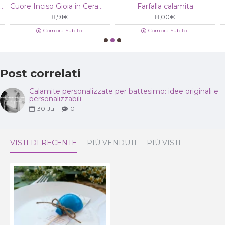
Cuore Inciso Famiglia in Ceramica
Cuore Inciso Gioia in Ceramica
Farfalla calamita
8,91€
8,00€
Compra Subito
Compra Subito
Post correlati
Calamite personalizzate per battesimo: idee originali e
personalizzabili
30
Jul
0
VISTI DI RECENTE
PIÙ VENDUTI
PIÙ VISTI