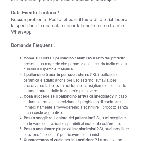
Data Evento Lontana?
Nessun problema. Puoi effettuare il tuo ordine e richiedere
la spedizione in una data concordata nelle note o tramite
WhatsApp.
Domande Frequenti:
Come si utilizza il palloncino calamita?
Il retro del prodotto
presenta un magnete che permette di attaccarlo facilmente a
qualsiasi superficie metallica.
Il palloncino è adatto per uso esterno?
Sì, il palloncino in
ceramica è adatto anche per uso esterno. Tuttavia, per
preservarne la bellezza nel tempo, consigliamo di collocarlo
in aree riparate dalle intemperie più severe.
Cosa succede se il palloncino arriva danneggiato?
In caso
di danni durante la spedizione, ti preghiamo di contattarci
immediatamente. Provvederemo a sostituire il prodotto senza
alcun costo aggiuntivo.
Posso scegliere il colore del palloncino?
Sì, puoi scegliere
tra le varie colorazioni disponibili al momento dell'ordine.
Posso acquistare più pezzi in colori misti?
Sì, puoi scegliere
l’opzione “mix colori” per ricevere colori misti.
Quanto tempo ci vuole per la spedizione?
La spedizione