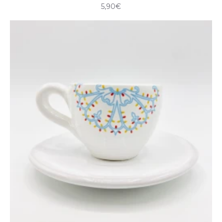
5,90€
tradizione alle tue occasioni speciali. Un ricordo unico e prezioso
che porterà con sé l'anima della Puglia e l'eleganza
dell'artigianato locale.