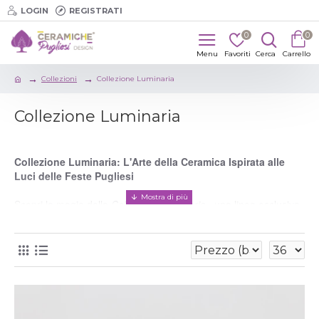
LOGIN
REGISTRATI
0
0
Collezioni
Collezione Luminaria
Collezione Luminaria
Collezione Luminaria: L'Arte della Ceramica Ispirata alle
Luci delle Feste Pugliesi
Scopri la magia della
Collezione Luminaria
, una linea esclusiva
di articoli in ceramica artigianale, pensata per celebrare ogni
occasione speciale con un tocco di tradizione e raffinatezza.
Ispirata alle incantevoli luminarie pugliesi, che da sempre
illuminano le feste di paese con i loro giochi di luci e geometrie,
questa collezione unisce la bellezza dell'artigianato locale a un
design unico e suggestivo.
Perfetta come regalo per compleanni, matrimoni, battesimi e