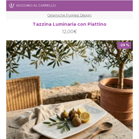
AGGIUNGI AL CARRELLO
Ceramiche Pugliesi Design
Tazzina Luminaria con Piattino
12,00€
-29 %