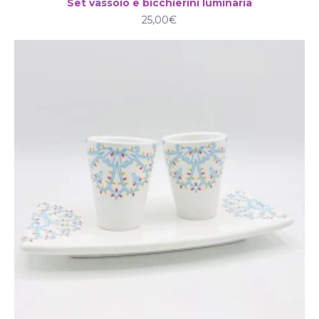
Set vassoio e bicchierini luminaria
25,00€