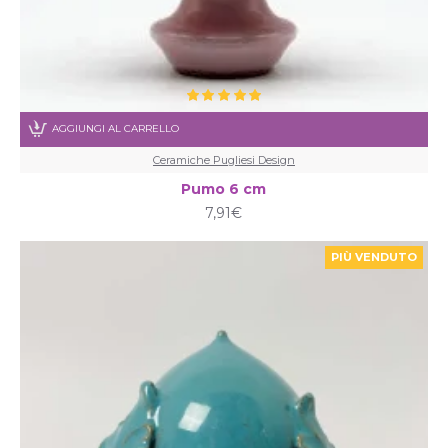
Quando si regala il Pumo Pugliese
Il pumo pugliese è perfetto come: -Bomboniera
per battesimo, matrimonio o laurea -Regalo per
una nuova casa -Oggetto decorativo per l’ingresso
o il soggiorno
AGGIUNGI AL CARRELLO
Ceramiche Pugliesi Design
Pumo 6 cm
7,91€
PIÙ VENDUTO