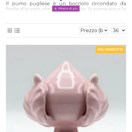
Il pumo pugliese è un bocciolo circondato da 
foglie d’acanto che simboleggiano la primavera e la 
rinascita della natura, simbolo di energia e 
rinnovamento. La parola deriva dal latino 
“pomum”, che significa “frutto” e si rifà al culto 
della dea latina Pomona, protettrice dei frutti, 
dell’ulivo e della vite. 

PIÙ VENDUTO
Nelle case tradizionali del Sud Italia, i pumi 
venivano posti:

-Alle estremità dei balconi e terrazze

-All’ingresso di case e palazzi nobiliari

-Ai lati del letto nuziale, come augurio per gli sposi
Essendo sempre stato un simbolo di prosperità e 
fecondità, coppie di pumi venivano posizionate 
all’ingresso di case tradizionali e palazzi signorili, alle 
estremità di balconi, colonne e terrazze, nonché ai 
lati dei letti matrimoniali di giovani sposi come 
simbolo di buon augurio. 

Il pumo pugliese è quindi il portafortuna per 
eccellenza.
