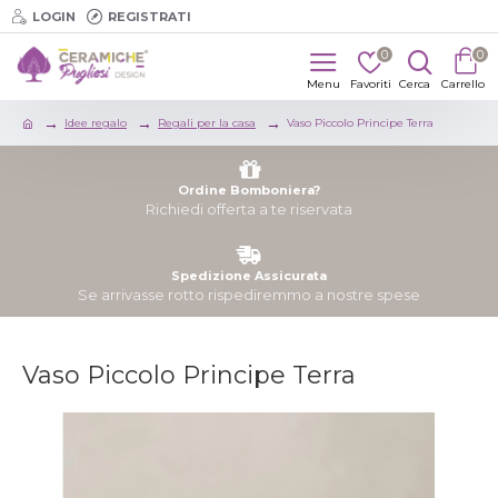
LOGIN
REGISTRATI
0
0
Idee regalo
Regali per la casa
Vaso Piccolo Principe Terra
Ordine Bomboniera?
Richiedi offerta a te riservata
Spedizione Assicurata
Se arrivasse rotto rispediremmo a nostre spese
Vaso Piccolo Principe Terra