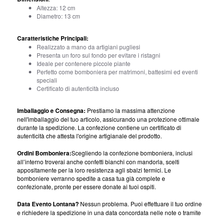
Altezza: 12 cm
Diametro: 13 cm
Caratteristiche Principali:
Realizzato a mano da artigiani pugliesi
Presenta un foro sul fondo per evitare i ristagni
Ideale per contenere piccole piante
Perfetto come bomboniera per matrimoni, battesimi ed eventi
speciali
Certificato di autenticità incluso
Imballaggio e Consegna:
Prestiamo la massima attenzione
nell'imballaggio del tuo articolo, assicurando una protezione ottimale
durante la spedizione. La confezione contiene un certificato di
autenticità che attesta l'origine artigianale del prodotto.
Ordini Bomboniera:
Scegliendo la confezione bomboniera, inclusi
all’interno troverai anche confetti bianchi con mandorla, scelti
appositamente per la loro resistenza agli sbalzi termici. Le
bomboniere verranno spedite a casa tua già complete e
confezionate, pronte per essere donate ai tuoi ospiti.
Data Evento Lontana?
Nessun problema. Puoi effettuare il tuo ordine
e richiedere la spedizione in una data concordata nelle note o tramite