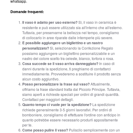
whatsapp.
Domande frequenti:
Il vaso è adatto per uso esterno?
Sì, il vaso in ceramica è
resistente e può essere utilizzato sia all'interno che all'esterno.
Tuttavia, per preservarne la bellezza nel tempo, consigliamo
di collocarlo in aree riparate dalle intemperie più severe.
È possibile aggiungere un bigliettino e un nastro
personalizzato?
Sì, selezionando la Confezione Regalo
possiamo aggiungere un bigliettino personalizzabile e un
nastro del colore scelto tra celeste, bianco, tortora o rosa.
Cosa succede se il vaso arriva danneggiato?
In caso di
danni durante la spedizione, ti preghiamo di contattarci
immediatamente. Provvederemo a sostituire il prodotto senza
alcun costo aggiuntivo.
Posso personalizzare la frase sul vaso?
Attualmente,
offriamo la frase standard tratta dal Piccolo Principe. Tuttavia,
siamo aperti a richieste speciali per ordini di grandi quantità.
Contattaci per maggiori dettagli.
Quanto tempo ci vuole per la spedizione?
La spedizione
richiede generalmente 3-5 giorni lavorativi. Per ordini di
bomboniere, consigliamo di effettuare l'ordine con anticipo in
quanto potrebbe essere necessario produrli appositamente
per te.
Come posso pulire il vaso?
Puliscilo semplicemente con un